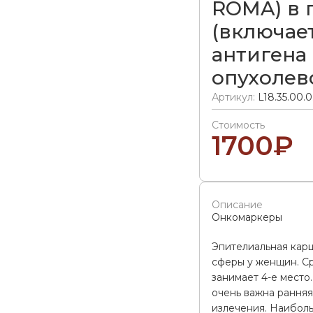
ROMA) в 
(включае
антигена 
опухолев
Артикул:
L18.35.00.
Стоимость
1700
₽
Описание
Онкомаркеры
Эпителиальная кар
сферы у женщин. С
занимает 4-е место
очень важна ранняя
излечения. Наибол