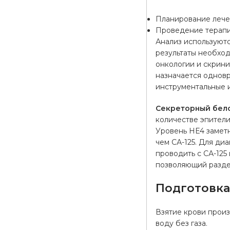
Планирование лече
Проведение терапи
Анализ используютс
результаты необхо
онкологии и скрини
назначается одновр
инструментальные 
Секреторный бело
количестве эпител
Уровень НЕ4 заметн
чем СА-125. Для ди
проводить с СА-125
позволяющий раздел
Подготовк
Взятие крови произ
воду без газа.