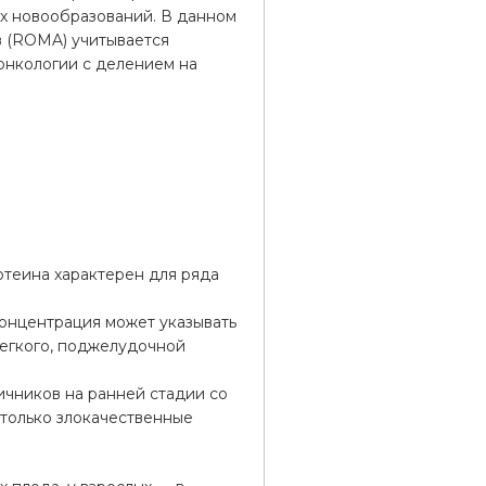
ых новообразований. В данном
в (ROMA) учитывается
 онкологии с делением на
отеина характерен для ряда
концентрация может указывать
 легкого, поджелудочной
ичников на ранней стадии со
только злокачественные