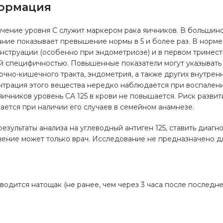
ормация
чение уровня С служит маркером рака яичников. В большинс
ние показывает превышение нормы в 5 и более раз. В норме
енструации (особенно при эндометриозе) и в первом тримес
й специфичностью. Повышенные показатели могут указывать
чно-кишечного тракта, эндометрия, а также других внутренн
трация этого вещества нередко наблюдается при воспаления
яичников уровень CA 125 в крови не повышается. Риск развит
ется при наличии его случаев в семейном анамнезе.
езультаты анализа на углеводный антиген 125, ставить диагн
ение может только врач. Исследование не предназначено д
а
водится натощак (не ранее, чем через 3 часа после последн