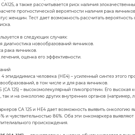
СА125, а также рассчитывается риск наличия злокачественн
расчете прогностической вероятности наличия рака яичнико
тус женщин. Тест дает возможность рассчитать вероятность
иска.
ьзуется в следующих случаях:
я диагностика новообразований яичников.
ка рака яичников.
м лечения, оценка его эффективности.
ваний
4 эпидидимиса человека (HE4) – усиленный синтез этого пр
вообразований, в том числе и для рака яичников.
5 (CA 125) – высокомолекулярный гликопротеин. Его высокая 
в, так и на онкологию других внутренних органов (например,
керов CA 125 и HE4 дает возможность выявить онкологию я
% и чувствительностью 86%. Оба эти онкомаркера выявляют 
пителиального происхождения.