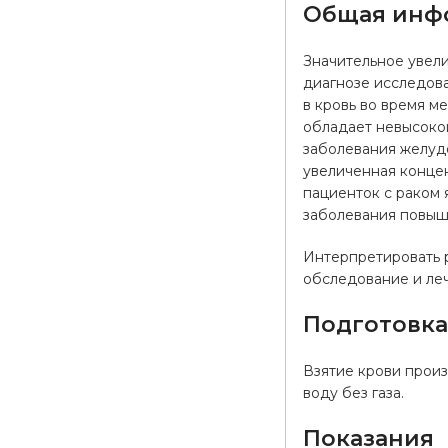
Общая инф
Значительное увели
диагнозе исследова
в кровь во время м
обладает невысоко
заболевания желудо
увеличенная концен
пациенток с раком 
заболевания повыша
Интерпретировать р
обследование и леч
Подготовк
Взятие крови произ
воду без газа.
Показания