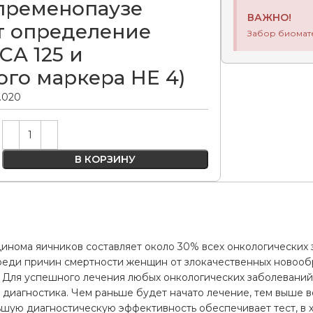
пременопаузе
ВАЖНО!
т определение
Забор биомат
СА 125 и
ого маркера HE 4)
0.020
Alternative:
В КОРЗИНУ
цинома яичников составляет около 30% всех онкологических
реди причин смертности женщин от злокачественных новооб
. Для успешного лечения любых онкологических заболеваний, 
 диагностика. Чем раньше будет начато лечение, тем выше 
ьшую диагностическую эффективность обеспечивает тест, в 