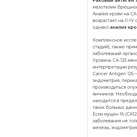
Раковый антиген 12
мезотелии брюшной
Анализ крови на СА
возрастает на II-I
однако
анализ кро
Комплексное исслед
стадий), также пр
заболеваний органо
Уровень СА-125 мен
интерпретации резу
Cancer Antigen 125
эндометрия, перика
производиться опу
яичников. Необходи
находится в предел
таких больных данн
Если муцин-16 (CA1
заболевания не тол
железы, эндометрия