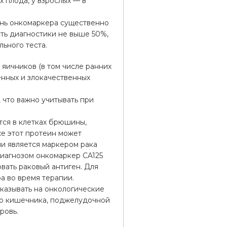
 плода, у взрослых — в
вень онкомаркера существенно
сть диагностики не выше 50%,
ьного теста.
яичников (в том числе ранних
нных и злокачественных
 что важно учитывать при
тся в клетках брюшины,
же этот протеин может
и является маркером рака
 диагнозом онкомаркер CA125
овать раковый антиген. Для
а во время терапии.
указывать на онкологические
ого кишечника, поджелудочной
ровь.