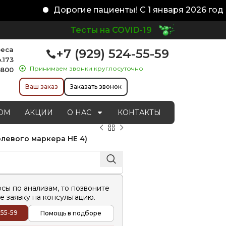
Дорогие пациенты! С 1 января 2026 года и
Тесты на COVID-19
реса
+7 (929) 524-55-59
.173
Принимаем звонки круглосуточно
1800
Ваш заказ
Заказать звонок
ОМ
АКЦИИ
О НАС
КОНТАКТЫ
олевого маркера HE 4)
осы по анализам, то позвоните
е заявку на консультацию.
-55-59
Помощь в подборе