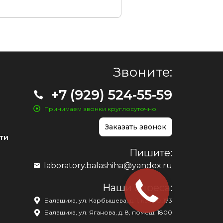
Звоните:
+7 (929) 524-55-59
Принимаем звонки круглосуточно
Заказать звонок
ти
Пишите:
laboratory.balashiha@yandex.ru
Наши адреса:
Балашиха, ул. Карбышева, д. 1, кв./оф.173
Балашиха, ул. Яганова, д. 8, помещ. 1800