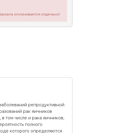
ериала оплачивается отдельно!
 заболеваний репродуктивной
разований рак яичников
в том числе и рака яичников,
вероятность полного
ходе которого определяются