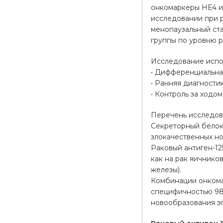
онкомаркеры НЕ4 и 
исследовании при 
менопаузальный ста
группы по уровню р
Исследование испол
• Дифференциальна
• Ранняя диагности
• Контроль за ходо
Перечень исследо
Секреторный белок 
злокачественных но
Раковый антиген-12
как на рак яичнико
железы).
Комбинации онкомар
специфичностью 98
новообразования э