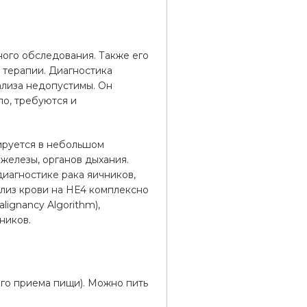
ного обследования. Также его
 терапии. Диагностика
ализа недопустимы. Он
ло, требуются и
ируется в небольшом
железы, органов дыхания.
диагностике рака яичников,
нализ крови на HE4 комплексно
ignancy Algorithm),
ников.
его приема пищи). Можно пить