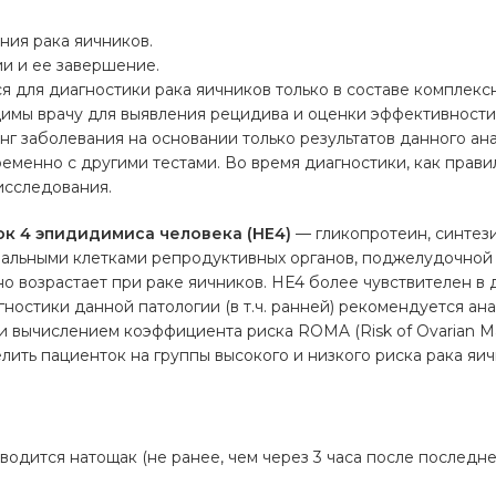
ния рака яичников.
и и ее завершение.
я для диагностики рака яичников только в составе комплекс
димы врачу для выявления рецидива и оценки эффективности
нг заболевания на основании только результатов данного ан
еменно с другими тестами. Во время диагностики, как прави
исследования.
к 4 эпидидимиса человека (HE4)
— гликопротеин, синтез
иальными клетками репродуктивных органов, поджелудочной 
о возрастает при раке яичников. НЕ4 более чувствителен в 
агностики данной патологии (в т.ч. ранней) рекомендуется а
 и вычислением коэффициента риска ROMA (Risk of Ovarian Mal
ить пациенток на группы высокого и низкого риска рака яич
а
водится натощак (не ранее, чем через 3 часа после последн