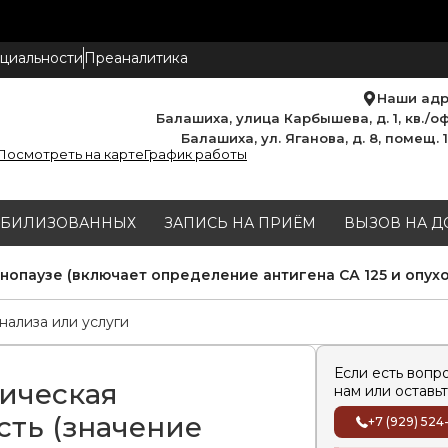
циальности
Преаналитика
Наши ад
Балашиха, улица Карбышева, д. 1, кв./оф
Балашиха, ул. Яганова, д. 8, помещ. 
Посмотреть на карте
График работы
МОБИЛИЗОВАННЫХ
ЗАПИСЬ НА ПРИЁМ
ВЫЗОВ НА Д
нопаузе (включает определение антигена СА 125 и опух
Если есть вопр
ическая
нам или оставьт
сть (значение
+7 (929) 524