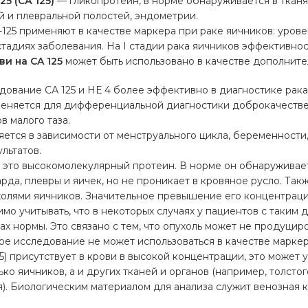
5 (СА 125)
— гликопротеин, в норме обнаруживается в тканях
 и плевральной полостей, эндометрии.
-125 применяют в качестве маркера при раке яичников: уро
V стадиях заболевания. На I стадии рака яичников эффективно
ви на CA 125
может быть использовано в качестве дополнител
ование СА 125 и НЕ 4 более эффективно в диагностике рака 
именяется для дифференциальной диагностики доброкачестве
в малого таза.
яется в зависимости от менструального цикла, беременности,
льтатов.
 – это высокомолекулярный протеин. В норме он обнаруживае
рда, плевры и яичек, но не проникает в кровяное русло. Так
холями яичников. Значительное превышение его концентраци
мо учитывать, что в некоторых случаях у пациентов с таким
ах нормы. Это связано с тем, что опухоль может не продуцир
ое исследование не может использоваться в качестве маркер
25) присутствует в крови в высокой концентрации, это может 
ько яичников, а и других тканей и органов (например, толст
). Биологическим материалом для анализа служит венозная к