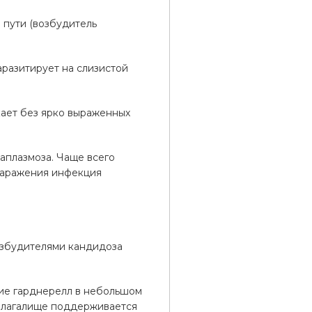
 пути (возбудитель
аразитирует на слизистой
кает без ярко выраженных
аплазмоза. Чаще всего
 заражения инфекция
озбудителями кандидоза
ие гарднерелл в небольшом
 влагалище поддерживается