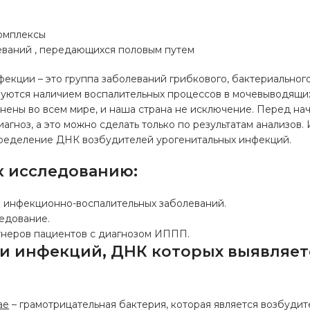
омплексы
еваний , передающихся половым путем
екции – это группа заболеваний грибкового, бактериальног
зуются наличием воспалительных процессов в мочевыводящих
нены во всем мире, и наша страна не исключение. Перед на
иагноз, а это можно сделать только по результатам анализов.
ределение ДНК возбудителей урогенитальных инфекций.
к исследованию:
 инфекционно-воспалительных заболеваний.
едование.
неров пациентов с диагнозом ИППП.
и инфекций, ДНК которых выявляет
ae
– грамотрицательная бактерия, которая является возбудит