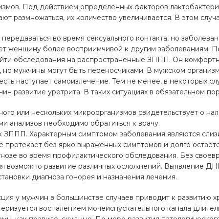
измов. Под действием определенных факторов лактобактерии
ют размножаться, их количество увеличивается. В этом случ
передаваться во время сексуального контакта, но заболева
ет женщину более восприимчивой к другим заболеваниям. П
йти обследования на распространенные ЗППП. Он комфортно
 но мужчины могут быть переносчиками. В мужском организм
о есть наступает самоизлечение. Тем не менее, в некоторых с
ин развитие уретрита. В таких ситуациях в обязательном по
го или нескольких микроорганизмов свидетельствует о нал
ами анализов необходимо обратиться к врачу.
 к ЗППП. Характерным симптомом заболевания являются слиз
 протекает без ярко выраженных симптомов и долго остаетс
гнозе во время профилактического обследования. Без своев
ия возможно развитие различных осложнений. Выявление ДН
тановки диагноза гонорея и назначения лечения.
ция у мужчин в большинстве случаев приводит к развитию х
еризуется воспалением мочеиспускательного канала длитель