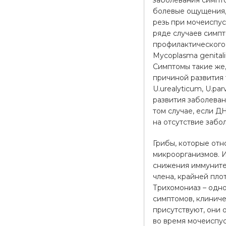
заболевания симпто
болевые ощущения,
резь при мочеиспус
ряде случаев симпт
профилактического
Mycoplasma genital
Симптомы такие же,
причиной развития 
U.urealyticum, U.p
развития заболеван
том случае, если Д
на отсутствие забо
Грибы, которые отн
микроорганизмов. И
снижения иммунитет
члена, крайней пло
Трихомониаз – одн
симптомов, клинич
присутствуют, они
во время мочеиспус