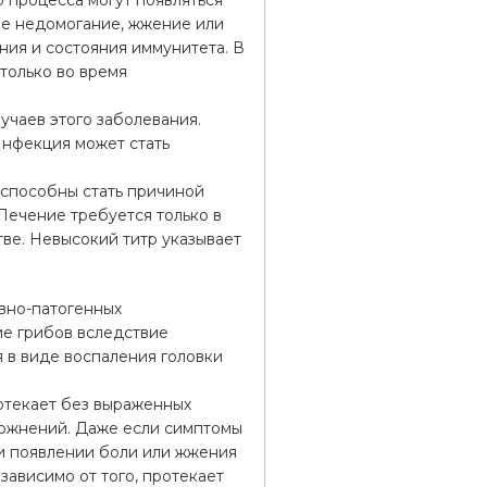
о процесса могут появляться
ее недомогание, жжение или
ния и состояния иммунитета. В
только во время
учаев этого заболевания.
 Инфекция может стать
и способны стать причиной
Лечение требуется только в
ве. Невысокий титр указывает
овно-патогенных
ие грибов вследствие
 в виде воспаления головки
отекает без выраженных
ложнений. Даже если симптомы
и появлении боли или жжения
зависимо от того, протекает