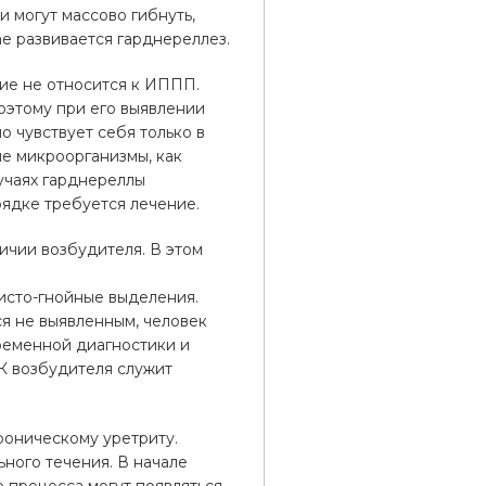
 могут массово гибнуть,
ае развивается гарднереллез.
ние не относится к ИППП.
оэтому при его выявлении
 чувствует себя только в
е микроорганизмы, как
лучаях гарднереллы
рядке требуется лечение.
ичии возбудителя. В этом
исто-гнойные выделения.
я не выявленным, человек
ременной диагностики и
К возбудителя служит
роническому уретриту.
ного течения. В начале