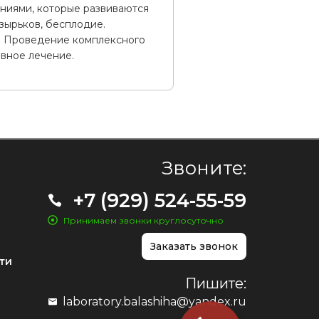
ниями, которые развиваются
зырьков, бесплодие.
. Проведение комплексного
вное лечение.
Звоните:
+7 (929) 524-55-59
Принимаем звонки круглосуточно
Заказать звонок
ти
Пишите:
laboratory.balashiha@yandex.ru