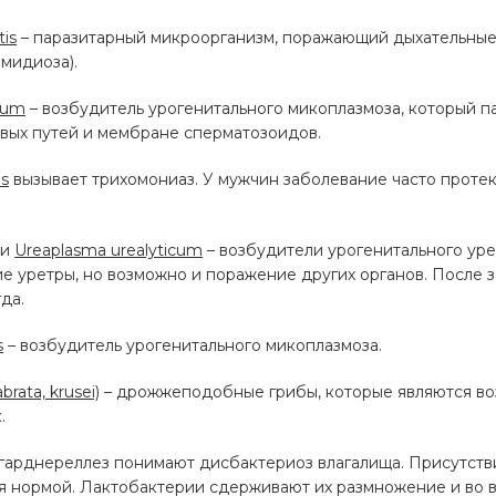
is
– паразитарный микроорганизм, поражающий дыхательные
мидиоза).
ium
– возбудитель урогенитального микоплазмоза, который п
вых путей и мембране сперматозоидов.
is
вызывает трихомониаз. У мужчин заболевание часто проте
и
Ureaplasma urealyticum
– возбудители урогенитального уре
е уретры, но возможно и поражение других органов. После
да.
s
– возбудитель урогенитального микоплазмоза.
brata, krusei)
– дрожжеподобные грибы, которые являются в
.
гарднереллез понимают дисбактериоз влагалища. Присутств
ся нормой. Лактобактерии сдерживают их размножение и во