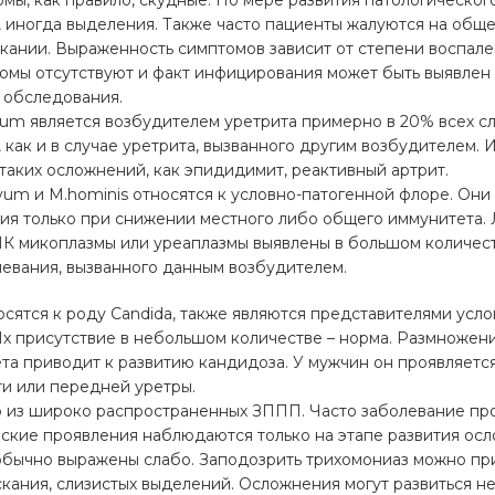
мы, как правило, скудные. По мере развития патологическог
 иногда выделения. Также часто пациенты жалуются на общ
кании. Выраженность симптомов зависит от степени воспале
омы отсутствуют и факт инфицирования может быть выявлен 
 обследования.
ium является возбудителем уретрита примерно в 20% всех сл
 как и в случае уретрита, вызванного другим возбудителем.
таких осложнений, как эпидидимит, реактивный артрит.
arvum и M.hominis относятся к условно-патогенной флоре. Он
ия только при снижении местного либо общего иммунитета. 
НК микоплазмы или уреаплазмы выявлены в большом количест
левания, вызванного данным возбудителем.
осятся к роду Candida, также являются представителями усл
х присутствие в небольшом количестве – норма. Размножен
а приводит к развитию кандидоза. У мужчин он проявляется
ти или передней уретры.
о из широко распространенных ЗППП. Часто заболевание пр
еские проявления наблюдаются только на этапе развития ос
 обычно выражены слабо. Заподозрить трихомониаз можно пр
кания, слизистых выделений. Осложнения могут развиться не