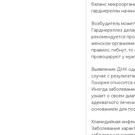
баланс микроорган
гарднереллы начина
Возбудитель может 
Гарднереллез дела
рекомендуется про
женском организме,
правило, гибнут, т
провоцируют у мужч
Выявление ДНК одно
случае с результат
Гонорея относится
Иногда заболевание
узнает о своем диа
адекватного лечен
основанием для пос
Хламидийная инфек
Заболевание характ