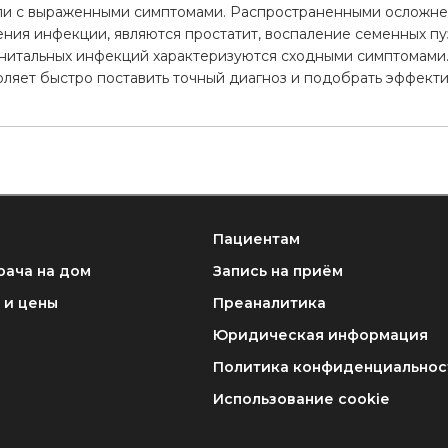
ли с выраженными симптомами. Распространенными осложне
ения инфекции, являются простатит, воспаление семенных пу
нитальных инфекций характеризуются сходными симптомами
ляет быстро поставить точный диагноз и подобрать эффекти
Пациентам
рача на дом
Запись на приём
 и цены
Преаналитика
Юридическая информация
Политика конфиденциальнос
Использование cookie