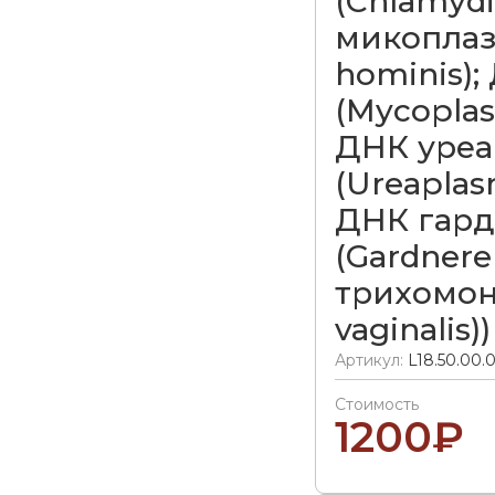
(Chlamydi
микоплаз
hominis)
(Mycoplas
ДНК уре
(Ureaplas
ДНК гар
(Gardnerel
трихомон
vaginalis))
Артикул:
L18.50.00.
Стоимость
1200
₽