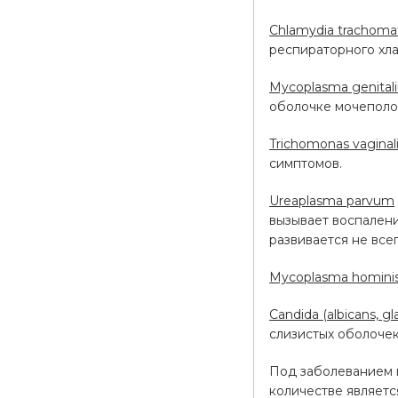
Chlamydia trachomat
респираторного хла
Mycoplasma genital
оболочке мочеполо
Trichomonas vaginal
симптомов.
Ureaplasma parvum
вызывает воспалени
развивается не всег
Mycoplasma homini
Candida (albicans, gla
слизистых оболочек
Под заболеванием 
количестве являет