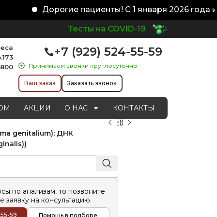
Дорогие пациенты! С 1 января 2026 года изм
Тесты на COVID-19
реса
+7 (929) 524-55-59
.173
Принимаем звонки круглосуточно
1800
Ваш заказ
Заказать звонок
ОМ
АКЦИИ
О НАС
КОНТАКТЫ
ma genitalium); ДНК
nalis))
осы по анализам, то позвоните
е заявку на консультацию.
-55-59
Помощь в подборе