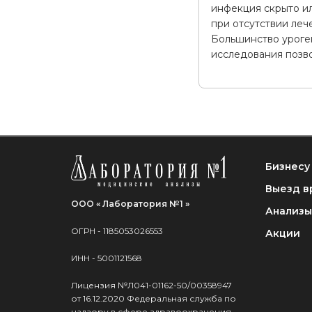
инфекция скрыто и
при отсутствии леч
Большинство уроге
исследования позво
Бизнесу
Выезд в
ООО « Лаборатория №1 »
Анализы
ОГРН - 1185053026553
Акции
ИНН - 5001121568
Лицензия №Л041-01162-50/00358947
от 16.12.2020 Федеральная служба по
надзору в сфере здравоохранения