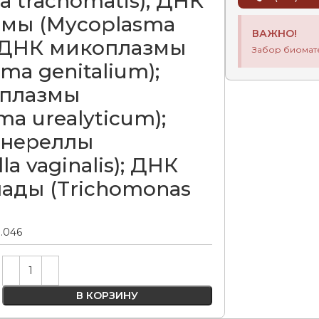
a trachomatis); ДНК
мы (Mycoplasma
ВАЖНО!
; ДНК микоплазмы
Забор биомат
ma genitalium);
аплазмы
ma urealyticum);
днереллы
la vaginalis); ДНК
ады (Trichomonas
0.046
Alternative:
В КОРЗИНУ