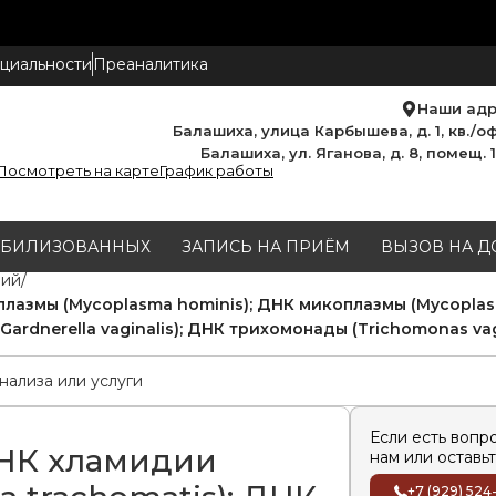
циальности
Преаналитика
Наши ад
Балашиха, улица Карбышева, д. 1, кв./оф
Балашиха, ул. Яганова, д. 8, помещ. 
Посмотреть на карте
График работы
МОБИЛИЗОВАННЫХ
ЗАПИСЬ НА ПРИЁМ
ВЫЗОВ НА Д
ний
плазмы (Mycoplasma hominis); ДНК микоплазмы (Mycoplas
ardnerella vaginalis); ДНК трихомонады (Trichomonas vagi
Если есть вопр
НК хламидии
нам или оставьт
+7 (929) 524