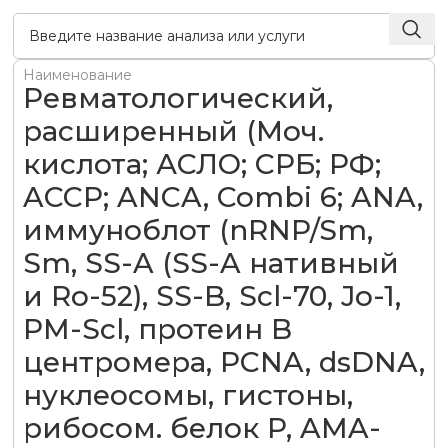
Наименование
Ревматологический,
расширенный (Моч.
кислота; АСЛО; СРБ; РФ;
ACCP; ANCA, Combi 6; ANA,
иммуноблот (nRNP/Sm,
Sm, SS-A (SS-A нативный
и Ro-52), SS-B, Scl-70, Jo-1,
PM-Scl, протеин B
центромера, PCNA, dsDNA,
нуклеосомы, гистоны,
рибосом. белок P, AMA-