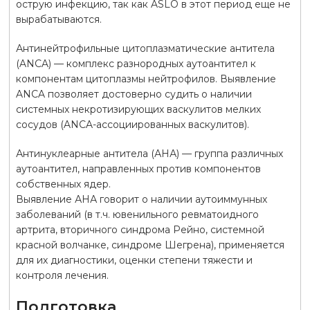
острую инфекцию, так как ASLO в этот период еще не
вырабатываются.
Антинейтрофильные цитоплазматические антитела
(ANCA) — комплекс разнородных аутоантител к
компонентам цитоплазмы нейтрофилов. Выявление
ANCA позволяет достоверно судить о наличии
системных некротизирующих васкулитов мелких
сосудов (ANCA-ассоциированных васкулитов).
Антинуклеарные антитела (АНА) — группа различных
аутоантител, направленных против компонентов
собственных ядер.
Выявление АНА говорит о наличии аутоиммунных
заболеваний (в т.ч. ювенильного ревматоидного
артрита, вторичного синдрома Рейно, системной
красной волчанке, синдроме Шегрена), применяется
для их диагностики, оценки степени тяжести и
контроля лечения.
Подготовка