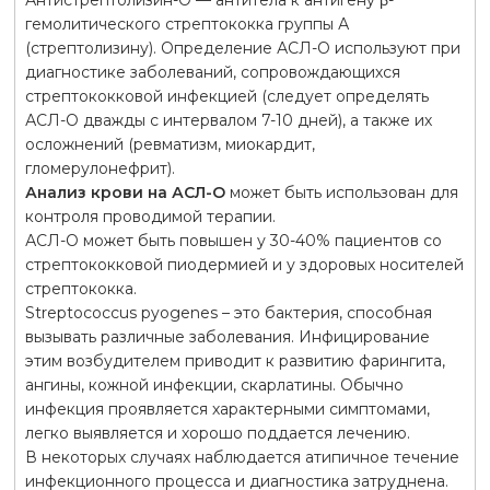
гемолитического стрептококка группы А
(стрептолизину). Определение АСЛ-О используют при
диагностике заболеваний, сопровождающихся
стрептококковой инфекцией (следует определять
АСЛ-О дважды с интервалом 7-10 дней), а также их
осложнений (ревматизм, миокардит,
гломерулонефрит).
Анализ крови на АСЛ-О
может быть использован для
контроля проводимой терапии.
АСЛ-О может быть повышен у 30-40% пациентов со
стрептококковой пиодермией и у здоровых носителей
стрептококка.
Streptococcus pyogenes – это бактерия, способная
вызывать различные заболевания. Инфицирование
этим возбудителем приводит к развитию фарингита,
ангины, кожной инфекции, скарлатины. Обычно
инфекция проявляется характерными симптомами,
легко выявляется и хорошо поддается лечению.
В некоторых случаях наблюдается атипичное течение
инфекционного процесса и диагностика затруднена.