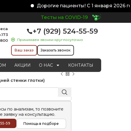
Дорогие пациенты! С 1 января 2026 го
Тесты на COVID-19
реса
+7 (929) 524-55-59
.173
Принимаем звонки круглосуточно
1800
Ваш заказ
Заказать звонок
ОМ
АКЦИИ
О НАС
КОНТАКТЫ
адней стенки глотки)
осы по анализам, то позвоните
е заявку на консультацию.
-55-59
Помощь в подборе