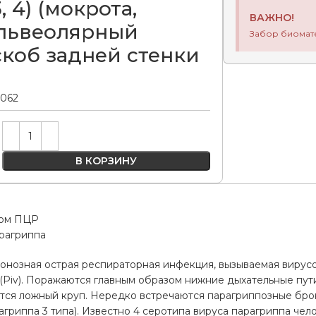
 3, 4) (мокрота,
ВАЖНО!
львеолярный
Забор биомат
скоб задней стенки
.062
Alternative:
В КОРЗИНУ
дом ПЦР
арагриппа
понозная острая респираторная инфекция, вызываемая вирус
us (Piv). Поражаются главным образом нижние дыхательные пу
тся ложный круп. Нередко встречаются парагриппозные брон
агриппа 3 типа). Известно 4 серотипа вируса парагриппа чело