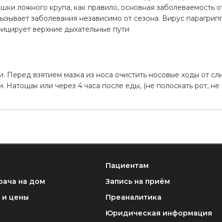
шки ложного крупа, как правило, основная заболеваемость 
вызывает заболевания независимо от сезона. Вирус парагрип
фицирует верхние дыхательные пути
а
и. Перед взятием мазка из носа очистить носовые ходы от сли
. Натощак или через 4 часа после еды, (не полоскать рот, не 
Пациентам
рача на дом
Запись на приём
 и цены
Преаналитика
Юридическая информация