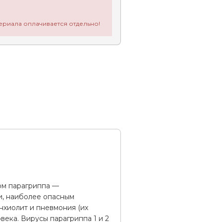
ериала оплачивается отдельно!
ом парагриппа —
ти, наиболее опасным
хиолит и пневмония (их
века. Вирусы парагриппа 1 и 2