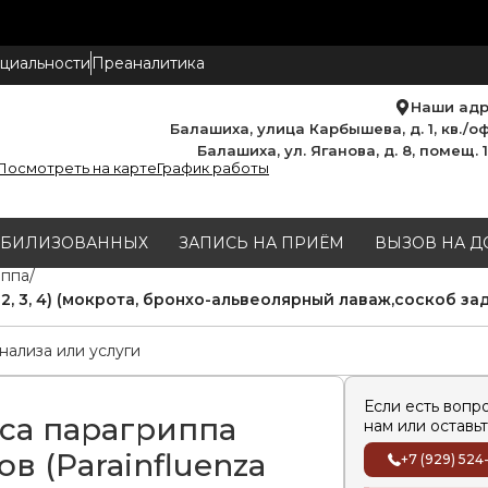
циальности
Преаналитика
Наши ад
Балашиха, улица Карбышева, д. 1, кв./оф
Балашиха, ул. Яганова, д. 8, помещ. 
Посмотреть на карте
График работы
МОБИЛИЗОВАННЫХ
ЗАПИСЬ НА ПРИЁМ
ВЫЗОВ НА Д
иппа
 1, 2, 3, 4) (мокрота, бронхо-альвеолярный лаваж,соскоб з
Если есть вопр
са парагриппа
нам или оставьт
пов (Parainfluenza
+7 (929) 524