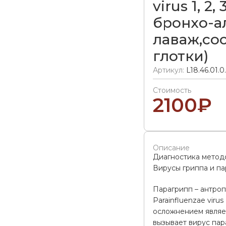
virus 1, 2,
бронхо-а
лаваж,со
глотки)
Артикул:
L18.46.01.0
Стоимость
2100
₽
Описание
Диагностика мето
Вирусы гриппа и п
Парагрипп – антро
Parainfluenzae vir
осложнением являе
вызывает вирус пар