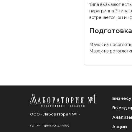
типа вызывают вспы
парагриппа 3 типа 
встречается, он ин
Подготовк
Мазок из носоглотк
Мазок из ротоглотки
Бизнесу
Выезд в
ООО « Лаборатория №1 »
Анализы
ОГРН - 1185053026553
Акции