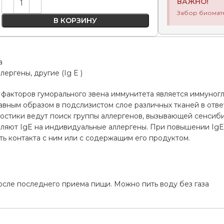
ВАЖНО!
Забор биомат
В КОРЗИНУ
а
ергены, другие (Ig E )
факторов гуморального звена иммунитета является иммуногло
вным образом в подслизистом слое различных тканей в отве
остики ведут поиск группы аллергенов, вызывающей сенсиби
вляют IgE на индивидуальные аллергены. При повышении IgE
ь контакта с ним или с содержащим его продуктом.
а
осле последнего приема пищи. Можно пить воду без газа