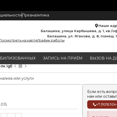
циальности
Преаналитика
Наши ад
Балашиха, улица Карбышева, д. 1, кв./оф
Балашиха, ул. Яганова, д. 8, помещ. 
Посмотреть на карте
График работы
МОБИЛИЗОВАННЫХ
ЗАПИСЬ НА ПРИЁМ
ВЫЗОВ НА Д
лк IgE
Если есть вопр
нам или оставьт
.015
+7 (929) 524
Alternative: