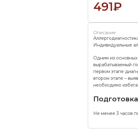
491
₽
Описание
Аллергодиагностик
Индивидуальные алл
Одним из основных 
вырабатываемый гла
первом этапе диагн
втором этапе – выя
необходимо избегат
Подготовк
Не менее 3 часов п