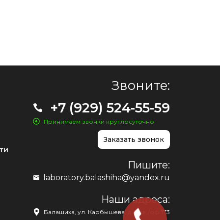
Звоните:
+7 (929) 524-55-59
Принимаем звонки круглосуточно
Заказать звонок
ти
Пишите:
laboratory.balashiha@yandex.ru
Наши адреса:
Балашиха, ул. Карбышева, д. 1, кв./оф.173