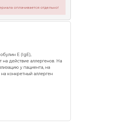
ериала оплачивается отдельно!
булин Е (IgE),
т на действие аллергенов. На
лизацию у пациента, на
 на конкретный аллерген