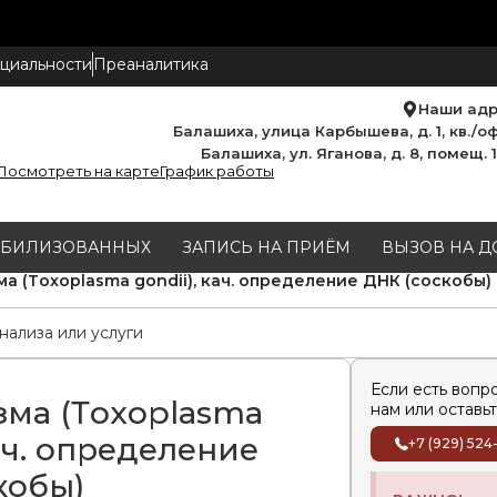
циальности
Преаналитика
Наши ад
Балашиха, улица Карбышева, д. 1, кв./оф
Балашиха, ул. Яганова, д. 8, помещ. 
Посмотреть на карте
График работы
МОБИЛИЗОВАННЫХ
ЗАПИСЬ НА ПРИЁМ
ВЫЗОВ НА Д
а (Тoxoplasma gondii), кач. определение ДНК (соскобы)
Если есть вопр
зма (Тoxoplasma
нам или оставьт
кач. определение
+7 (929) 524
кобы)