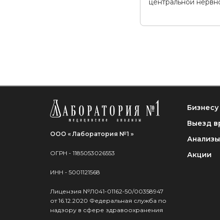
центральной нервно
Бизнесу
Выезд в
ООО « Лаборатория №1 »
Анализы
ОГРН - 1185053026553
Акции
ИНН - 5001121568
Лицензия №Л041-01162-50/00358947
от 16.12.2020 Федеральная служба по
надзору в сфере здравоохранения