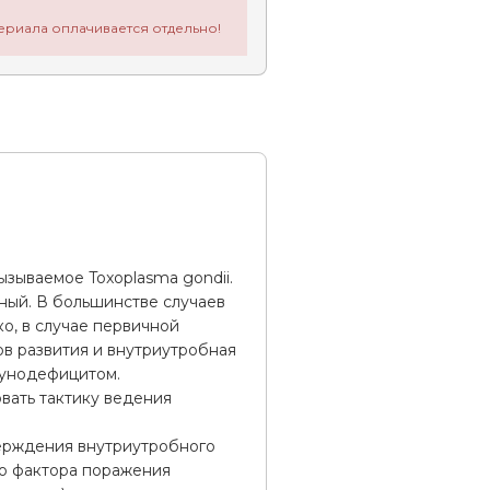
ериала оплачивается отдельно!
зываемое Toxoplasma gondii.
ный. В большинстве случаев
о, в случае первичной
в развития и внутриутробная
мунодефицитом.
вать тактику ведения
ерждения внутриутробного
го фактора поражения