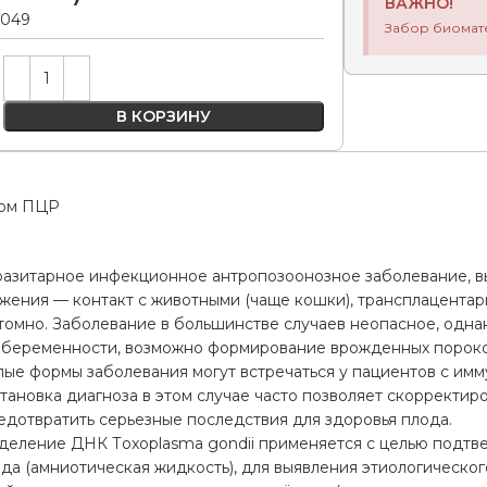
ВАЖНО!
.049
Забор биомат
Alternative:
В КОРЗИНУ
дом ПЦР
разитарное инфекционное антропозоонозное заболевание, вы
жения — контакт с животными (чаще кошки), трансплацентар
омно. Заболевание в большинстве случаев неопасное, однак
 беременности, возможно формирование врожденных пороко
лые формы заболевания могут встречаться у пациентов с им
ановка диагноза в этом случае часто позволяет скорректиро
дотвратить серьезные последствия для здоровья плода.
деление ДНК Тoxoplasma gondii применяется с целью подтв
да (амниотическая жидкость), для выявления этиологическо