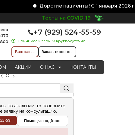
Дорогие пациенты! С 1 января 2026 го
Тесты на COVID-19
реса
+7 (929) 524-55-59
.173
Принимаем звонки круглосуточно
1800
Ваш заказ
Заказать звонок
ОМ
АКЦИИ
О НАС
КОНТАКТЫ
осы по анализам, то позвоните
е заявку на консультацию.
-55-59
Помощь в подборе