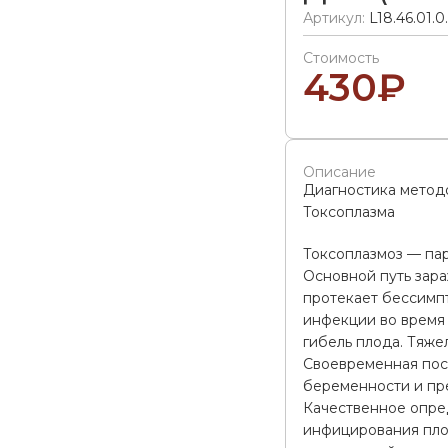
Артикул:
L18.46.01.0
Стоимость
430
₽
Описание
Диагностика мето
Токсоплазма
Токсоплазмоз — па
Основной путь зара
протекает бессимпт
инфекции во время
гибель плода. Тяже
Своевременная пост
беременности и пре
Качественное опре
инфицирования пло