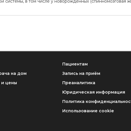
й системы, в том числе у новорождённых (спинномозговая жи
Пациентам
рача на дом
Запись на приём
 и цены
Преаналитика
Юридическая информация
Политика конфиденциальнос
Использование cookie