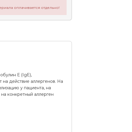
ериала оплачивается отдельно!
булин Е (IgE),
т на действие аллергенов. На
лизацию у пациента, на
 на конкретный аллерген