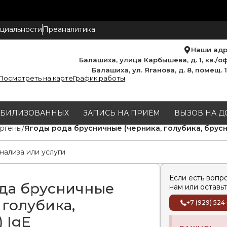
циальности
Преаналитика
Наши ад
Балашиха, улица Карбышева, д. 1, кв./оф
Балашиха, ул. Яганова, д. 8, помещ. 
Посмотреть на карте
График работы
МОБИЛИЗОВАННЫХ
ЗАПИСЬ НА ПРИЁМ
ВЫЗОВ НА Д
ргены
Ягоды рода брусничные (черника, голубика, брусн
Если есть вопр
да брусничные
нам или оставьт
 голубика,
+7 (929) 524
 IgE