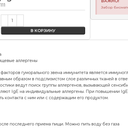
ВАЖНО!
111
Забор биомат
Alternative:
В КОРЗИНУ
а
ищевые аллергены
факторов гуморального звена иммунитета является иммуногло
вным образом в подслизистом слое различных тканей в отве
остики ведут поиск группы аллергенов, вызывающей сенсиби
вляют IgE на индивидуальные аллергены. При повышении IgE
ь контакта с ним или с содержащим его продуктом.
а
осле последнего приема пищи. Можно пить воду без газа