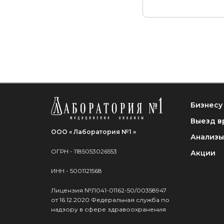
Бизнесу
Выезд в
ООО « Лаборатория №1 »
Анализы
ОГРН - 1185053026553
Акции
ИНН - 5001121568
Лицензия №Л041-01162-50/00358947
от 16.12.2020 Федеральная служба по
надзору в сфере здравоохранения