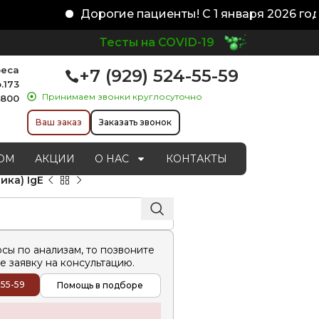
Дорогие пациенты! С 1 января 2026 года
Тесты на COVID-19
реса
+7 (929) 524-55-59
.173
Принимаем звонки круглосуточно
1800
Ваш заказ
Заказать звонок
ОМ
АКЦИИ
О НАС
КОНТАКТЫ
ика) IgE
осы по анализам, то позвоните
е заявку на консультацию.
-55-59
Помощь в подборе