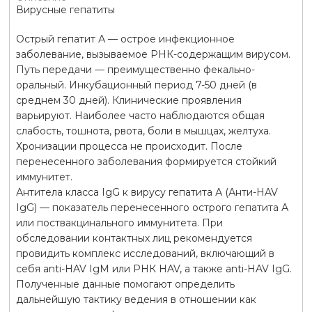
Вирусные гепатиты
Острый гепатит А — острое инфекционное
заболевание, вызываемое РНК-содержащим вирусом.
Путь передачи — преимущественно фекально-
оральный. Инкубационный период 7-50 дней (в
среднем 30 дней). Клинические проявления
варьируют. Наиболее часто наблюдаются общая
слабость, тошнота, рвота, боли в мышцах, желтуха.
Хронизации процесса не происходит. После
перенесенного заболевания формируется стойкий
иммунитет.
Антитела класса IgG к вирусу гепатита А (Анти-HAV
IgG) — показатель перенесенного острого гепатита А
или поствакцинального иммунитета. При
обследовании контактных лиц рекомендуется
провидить комплекс исследований, включающий в
себя anti-HAV IgM или РНК HAV, а также anti-HAV IgG.
Полученные данные помогают определить
дальнейшую тактику ведения в отношении как