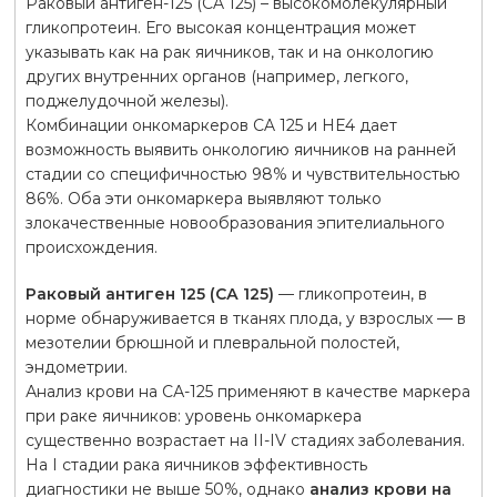
Раковый антиген-125 (CA 125) – высокомолекулярный
гликопротеин. Его высокая концентрация может
указывать как на рак яичников, так и на онкологию
других внутренних органов (например, легкого,
поджелудочной железы).
Комбинации онкомаркеров CA 125 и HE4 дает
возможность выявить онкологию яичников на ранней
стадии со специфичностью 98% и чувствительностью
86%. Оба эти онкомаркера выявляют только
злокачественные новообразования эпителиального
происхождения.
Раковый антиген 125 (СА 125)
— гликопротеин, в
норме обнаруживается в тканях плода, у взрослых — в
мезотелии брюшной и плевральной полостей,
эндометрии.
Анализ крови на СА-125 применяют в качестве маркера
при раке яичников: уровень онкомаркера
существенно возрастает на II-IV стадиях заболевания.
На I стадии рака яичников эффективность
диагностики не выше 50%, однако
анализ крови на