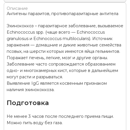
Описание
Антигены паразитов, противопаразитарные антитела
Эхинококкоз – паразитарное заболевание, вызываемое
Echinococcus spp. (чаще всего — Echinococcus
granulosus и Echinococcus multilocularis). Источник
заражения — домашние и дикие животные семейства
псовых, на шерсти которых имеются яйца гельминтов.
Поражает печень, легкие, мозг и другие органы.
Заболевание часто сопровождается образованием
одно- и многокамерных кист, которые в дальнейшем
могут расти и разрываться.
Выявление IgG является косвенным признаком
наличия эхинококкоза.
Подготовка
Не менее 3 часов после последнего приема пищи.
Можно пить воду без газа.