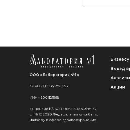
Бизнесу
Выезд в
ООО « Лаборатория №1 »
Анализы
ОГРН - 1185053026553
Акции
ИНН - 5001121568
Лицензия №Л041-01162-50/00358947
от 16.12.2020 Федеральная служба по
надзору в сфере здравоохранения