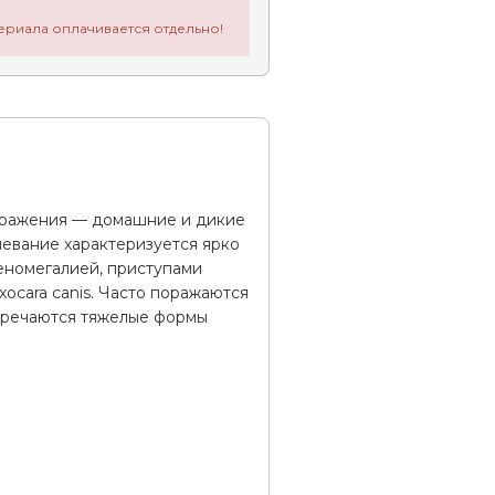
ериала оплачивается отдельно!
 заражения — домашние и дикие
левание характеризуется ярко
еномегалией, приступами
ocara canis. Часто поражаются
стречаются тяжелые формы