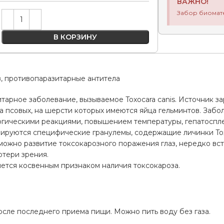
ВАЖНО!
Забор биомат
Alternative:
В КОРЗИНУ
, противопаразитарные антитела
итарное заболевание, вызываемое Toxocara canis. Источник
 псовых, на шерсти которых имеются яйца гельминтов. Забо
гическими реакциями, повышением температуры, гепатоспл
ируются специфические гранулемы, содержащие личинки Tox
зможно развитие токсокарозного поражения глаз, нередко в
отери зрения.
ется косвенным признаком наличия токсокароза.
а
осле последнего приема пищи. Можно пить воду без газа.