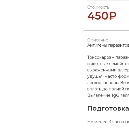
Стоимость
450
₽
Описание
Антигены паразитов
Токсокароз – параз
животные семейства
выраженными аллер
удушья. Часто форм
легкие, печень. Во
вплоть до полной п
Выявление IgG явля
Подготовк
Не менее 3 часов п