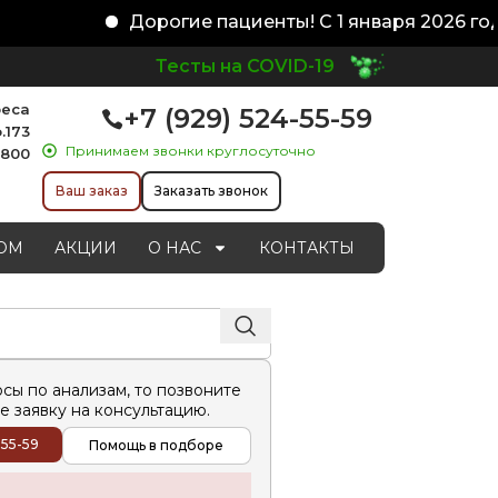
Дорогие пациенты! С 1 января 2026 год
Тесты на COVID-19
реса
+7 (929) 524-55-59
.173
Принимаем звонки круглосуточно
1800
Ваш заказ
Заказать звонок
ОМ
АКЦИИ
О НАС
КОНТАКТЫ
осы по анализам, то позвоните
е заявку на консультацию.
-55-59
Помощь в подборе