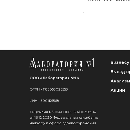
Бизнесу
Выезд в
ООО « Лаборатория №1 »
Анализы
ОГРН - 1185053026553
Акции
ИНН - 5001121568
Лицензия №Л041-01162-50/00358947
от 16.12.2020 Федеральная служба по
надзору в сфере здравоохранения