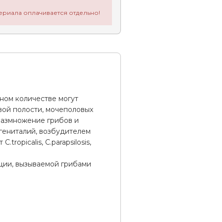
ериала оплачивается отдельно!
ном количестве могут
вой полости, мочеполовых
размножение грибов и
 гениталий, возбудителем
ropicalis, C.parapsilosis,
ции, вызываемой грибами