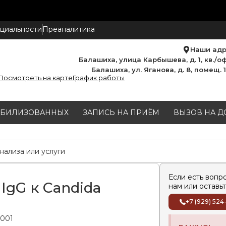
циальности
Преаналитика
Наши ад
Балашиха, улица Карбышева, д. 1, кв./оф
Балашиха, ул. Яганова, д. 8, помещ. 
Посмотреть на карте
График работы
МОБИЛИЗОВАННЫХ
ЗАПИСЬ НА ПРИЁМ
ВЫЗОВ НА Д
Если есть вопр
IgG к Candida
нам или оставьт
+7 (929) 524
.001