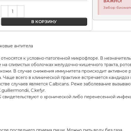
ВАЖНО!
Забор биомат
Alternative:
В КОРЗИНУ
бковые антитела
 относятся к условно-патогенной микрофлоре. В незначитель
е на слизистых оболочках желудочно-кишечного тракта, рото
 кожи. В случае снижения иммунитета происходит активное 
. Чаще всего в клинической практике встречается кандидоз
тве случаев является C.albicans. Реже заболевание вызывают C.t
.guilliermondii, C.kefyr.
gG свидетельствуют о хронической либо перенесенной инфек
а
осле последнего приема пищи. Можно пить воду без газа.