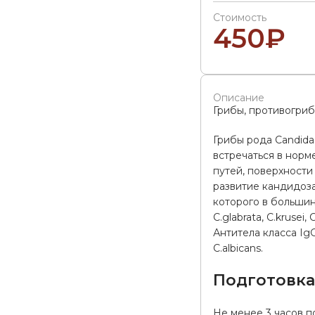
Стоимость
450
₽
Описание
Грибы, противогри
Грибы рода Candida
встречаться в норм
путей, поверхности
развитие кандидоза
которого в большинс
C.glabrata, C.krusei, C
Антитела класса I
C.albicans.
Подготовк
Не менее 3 часов п