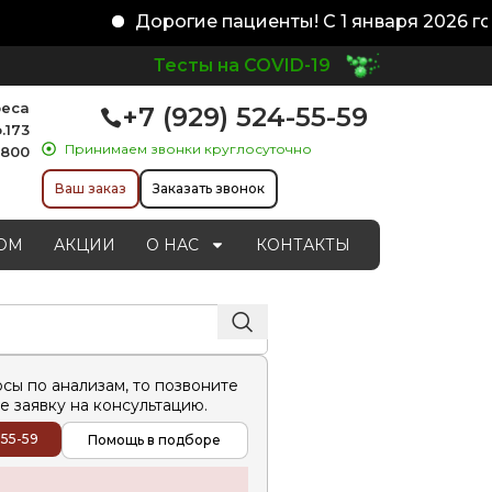
Дорогие пациенты! С 1 января 2026 го
Тесты на COVID-19
реса
+7 (929) 524-55-59
.173
Принимаем звонки круглосуточно
1800
Ваш заказ
Заказать звонок
ОМ
АКЦИИ
О НАС
КОНТАКТЫ
осы по анализам, то позвоните
е заявку на консультацию.
-55-59
Помощь в подборе