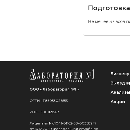
Подготовк
Не менее 3 часов п
Бизнесу
Выезд в
ООО « Лаборатория №1 »
Анализы
ОГРН - 1185053026553
Акции
ИНН - 5001121568
Лицензия №Л041-01162-50/00358947
от 16.12.2020 Федеральная служба по