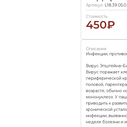
Артикул:
L18.39.05.0
Стоимость
450
₽
Описание
Инфекции, противо
Вирус Эпштейна–Бар
Вирус поражает кле
периферической кр
половой, парентер
возрасте, обычно н
мононуклеоз. У па
приводить к разви
хронической устало
инфекции, вызванно
неделе болезни и и