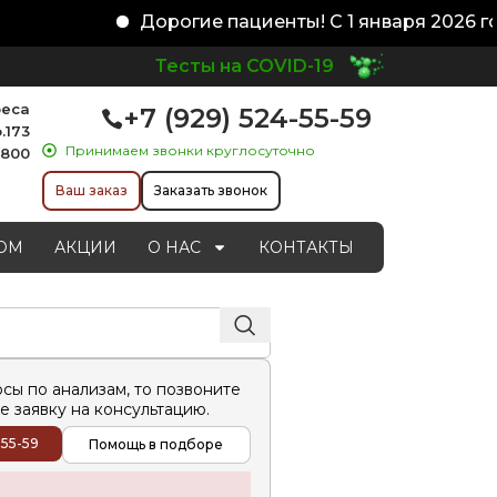
Дорогие пациенты! С 1 января 2026 го
Тесты на COVID-19
реса
+7 (929) 524-55-59
.173
Принимаем звонки круглосуточно
1800
Ваш заказ
Заказать звонок
ОМ
АКЦИИ
О НАС
КОНТАКТЫ
осы по анализам, то позвоните
е заявку на консультацию.
-55-59
Помощь в подборе