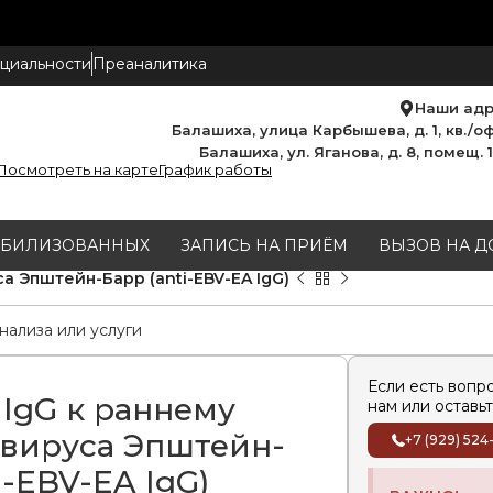
циальности
Преаналитика
Наши ад
Балашиха, улица Карбышева, д. 1, кв./оф
Балашиха, ул. Яганова, д. 8, помещ. 
Посмотреть на карте
График работы
МОБИЛИЗОВАННЫХ
ЗАПИСЬ НА ПРИЁМ
ВЫЗОВ НА Д
а Эпштейн-Барр (anti-EBV-EA IgG)
Если есть вопр
 IgG к раннему
нам или оставьт
 вируса Эпштейн-
+7 (929) 524
i-EBV-EA IgG)