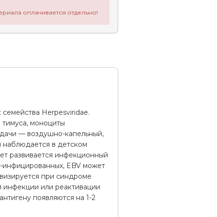
ериала оплачивается отдельно!
семейства Herpesviridae.
и тимуса, моноциты
едачи — воздушно-капельный,
я наблюдается в детском
 лет развивается инфекционный
Ч-инфицированных, EBV может
ивизируется при синдроме
ой инфекции или реактивации
антигену появляются на 1-2