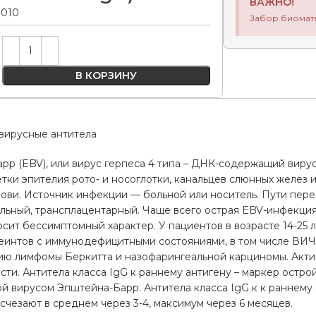
ВАЖНО!
.010
Забор биомат
Alternative:
В КОРЗИНУ
вирусные антитела
р (EBV), или вирус герпеса 4 типа – ДНК-содержащий вирус 
тки эпителия рото- и носоглотки, канальцев слюнных желез 
ови. Источник инфекции — больной или носитель. Пути пер
альный, трансплацентарный. Чаще всего острая EBV-инфекци
осит бессимптомный характер. У пациентов в возрасте 14-25
цеинтов с иммунодефицитными состояниями, в том числе ВИ
тию лимфомы Беркитта и назофарингеальной карциномы. Акт
сти. Антитела класса IgG к раннему антигену – маркер остр
й вирусом Эпштейна-Барр. Антитела класса IgG к к раннему 
счезают в среднем через 3-4, максимум через 6 месяцев.