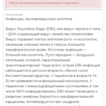
Забор биоматериала оплачивается отдельно!
Описание
Инфекции, противовирусные антитела
Вирус Эпштейна–Барр (EBV), или вирус герпеса 4 типа
– ДНК-содержащий вирус семейства Herpesviridae.
Вирус поражает клетки эпителия рото- и носоглотки,
канальцев слюнных желез и тимуса, моноциты
периферической крови. Источник инфекции —
больной или носитель. Пути передачи — воздушно-
капельный, половой, парентеральный,
трансплацентарный. Чаще всего острая EBV-инфекция
наблюдается в детском возрасте, обычно носит
бессимптомный характер. У пациентов в возрасте 14-
25 лет развивается инфекционный мононуклеоз. У
пацеинтов с иммунодефицитными состояниями, в том
числе ВИЧ-инфицированных, EBV может приводить к
развитию лимфомы Беркитта и назофарингеальной
карциномы. Активизируется при синдроме