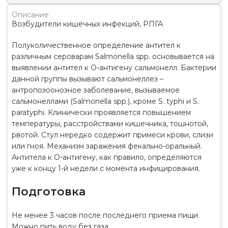
Описание
Возбудители кишечных инфекций, РПГА
Полуколичественное определение антител к
различным сероварам Salmonella spp. основывается на
выявлении антител к О-антигену сальмонелл. Бактерии
данной группы вызывают сальмонеллез –
антропозоонозное заболевание, вызываемое
сальмонеллами (Salmonella spp.), кроме S. typhi и S.
paratyphi. Клинически проявляется повышением
температуры, расстройствами кишечника, тошнотой,
рвотой. Стул нередко содержит примеси крови, слизи
или гноя. Механизм заражения фекально-оральный.
Антитела к О-антигену, как правило, определяются
уже к концу 1-й недели с момента инфицирования.
Подготовка
Не менее 3 часов после последнего приема пищи.
Можно пить воду без газа.