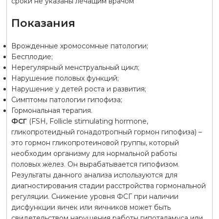
сроки не указаны лечащим врачом
Показания
Врожденные хромосомные патологии;
Бесплодие;
Нерегулярный менструальный цикл;
Нарушение половых функций;
Нарушение у детей роста и развития;
Симптомы патологии гипофиза;
Гормональная терапия.
ФСГ
(FSH, Follicle stimulating hormone,
гликопротеидный гонадотропный гормон гипофиза) –
это гормон гликопротеиновой группы, который
необходим организму для нормальной работы
половых желез. Он вырабатывается гипофизом.
Результаты данного анализа используются для
диагностирования стадии расстройства гормональной
регуляции. Снижение уровня ФСГ при наличии
дисфункции яичек или яичников может быть
свидетельством нарушения работы гипоталамуса или