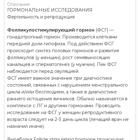
Описание
ГОРМОНАЛЬНЫЕ ИССЛЕДОВАНИЯ
Фертильность и репродукция
Фолликулостимулирующий гормон
(ФСГ) —
гонадотропный гормон. Производится клетками
передней доли гипофиза. Под действием ФСГ
происходит синтез половых гормонов и развитие
фолликулов (у женщин), рост семявыносящих
канальцев и сперматогенез (у мужчин). Пик ФСГ
наблюдается перед овуляцией.
ФСГ имеет важное значение при диагностике
состояний, связанных с нарушением менструального
цикла и/или бесплодием, а также в диагностике
раннего истощения яичников. Обычно назначается в
комплексе с ЛГ и другими гормонами. Проводить
исследование на ФСГ у женщин репродуктивного
возраста следует на 2-3 день цикла (лечащий врач не
назначил иначе).
Выработка Follicle stimulating hormone происходит