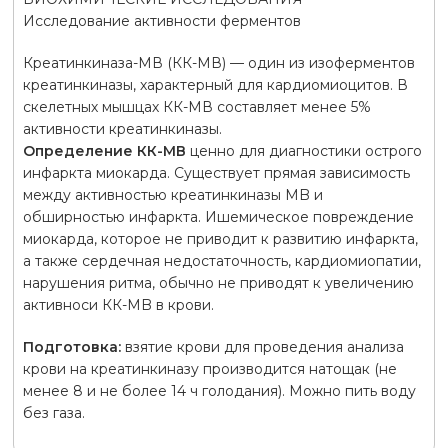
Исследование активности ферментов
Креатинкиназа-МВ (КК-МВ) — один из изоферментов
креатинкиназы, характерный для кардиомиоцитов. В
скелетных мышцах КК-МВ составляет менее 5%
активности креатинкиназы.
Определение КК-МВ
ценно для диагностики острого
инфаркта миокарда. Существует прямая зависимость
между активностью креатинкиназы MB и
обширностью инфаркта. Ишемическое повреждение
миокарда, которое не приводит к развитию инфаркта,
а также сердечная недостаточность, кардиомиопатии,
нарушения ритма, обычно не приводят к увеличению
активноси КК-MB в крови.
Подготовка:
взятие крови для проведения анализа
крови на креатинкиназу производится натощак (не
менее 8 и не более 14 ч голодания). Можно пить воду
без газа.