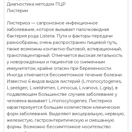
Диагностика методом ПЦР
Листерии
Листериоз — сапронозное инфекционное
заболевание, которое вызывает палочковидная
бактерия рода Listeria. Пути и факторы передачи
разнообразны, очень распространен пищевой путь,
также возможны контактно-бытовой, аспирационный,
трансплацентарный. Отмечается высокая летальность
у новорождённых и пациентов со сниженным
иммунитетом, крайне опасен при беременности.
Иногда отмечается бессимптомное течение болезни.
Известно 6 видов видов листерий (L.monocytogenes,
L.seeligeri, L.welshimeri, L.innocua, L.ivanovii, L.gray), в
подавляющем большинстве случаев заболевание у
человека вызывает L.monocytogenes. Листериоз
характеризуется большим количеством клинических
форм заболевания. Выделяют висцеральную, нервную,
железистую, гастроэнтеритическую и смешанную
формы. Возможно бессимптомное носительство