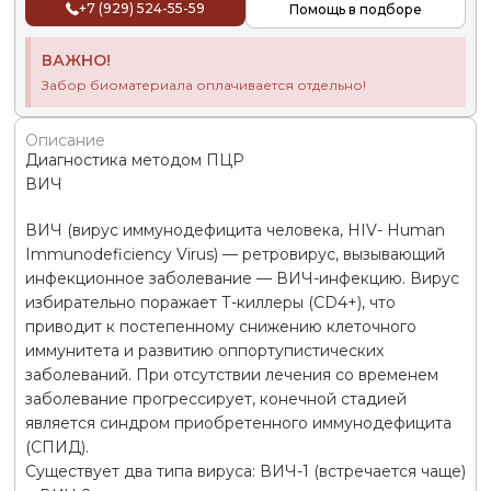
+7 (929) 524-55-59
Помощь в подборе
ВАЖНО!
Забор биоматериала оплачивается отдельно!
Описание
Диагностика методом ПЦР
ВИЧ
ВИЧ (вирус иммунодефицита человека, HIV- Human
Immunodeficiency Virus) — ретровирус, вызывающий
инфекционное заболевание — ВИЧ-инфекцию. Вирус
избирательно поражает Т-киллеры (CD4+), что
приводит к постепенному снижению клеточного
иммунитета и развитию оппортупистических
заболеваний. При отсутствии лечения со временем
заболевание прогрессирует, конечной стадией
является синдром приобретенного иммунодефицита
(СПИД).
Существует два типа вируса: ВИЧ-1 (встречается чаще)