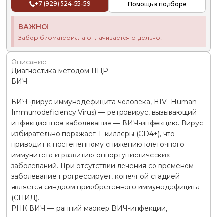
+7 (929) 524-55-59
Помощь в подборе
ВАЖНО!
Забор биоматериала оплачивается отдельно!
Описание
Диагностика методом ПЦР
ВИЧ
ВИЧ (вирус иммунодефицита человека, HIV- Human
Immunodeficiency Virus) — ретровирус, вызывающий
инфекционное заболевание — ВИЧ-инфекцию. Вирус
избирательно поражает Т-киллеры (CD4+), что
приводит к постепенному снижению клеточного
иммунитета и развитию оппортупистических
заболеваний. При отсутствии лечения со временем
заболевание прогрессирует, конечной стадией
является синдром приобретенного иммунодефицита
(СПИД).
РНК ВИЧ — ранний маркер ВИЧ-инфекции,